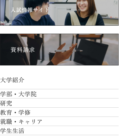
大学紹介
大学紹介TOP
学部・大学院
OVER THE LIMIT
研究
学部・大学院TOP
大学について
教育・学修
研究TOP
工学部
就職・キャリア
施設一覧
教育・学修TOP
研究について
ロボティクス＆デザイン工学部
学生生活
社会・地域・高大連携
就職・キャリアTOP
卒業時質保証を担う独自の教育システム
産官学連携
情報科学部