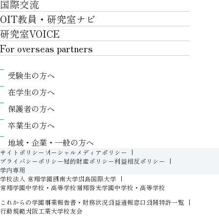
国際交流
川上村での取り組み
学生生活TOP
就職サポート
自律学修
知的財産学部
OIT教員・研究室ナビ
国際交流TOP
アクセス
キャンパスライフ
キャリア形成
学習支援
工学研究科
研究室VOICE
グローバルな人材育成
ポリシー/コンプライアンス
課外活動
インターンシップ
リカレント教育プログラム
ロボティクス＆デザイン工学研究科
For overseas partners
国際交流プログラムについて
卒業生VOICE
学費
高大接続
情報科学研究科
For overseas partnersTOP
国際交流プログラムのサポート体制等
奨学金
教職課程
受験生の方へ
知的財産専門職大学院
About
キャンパス内での国際交流
生活支援
教育センター
在学生の方へ
Research
国際交流センター
情報センター
履修、授業、試験について
保護者の方へ
International (Exchange students / Overseas
協定校
証明書発行について（在学生向け）
シラバス
卒業生の方へ
partners)
LLC
保健室
FD活動
地域・企業・一般の方へ
Contact
For foreigners
学生生活に関する相談窓口
サイトポリシー
ソーシャルメディアポリシー
教務事項に関するQ&A
プライバシーポリシー
知的財産ポリシー
利益相反ポリシー
学生相談室
学内専用
入学準備プログラム
学校法人 常翔学園
摂南大学
広島国際大学
障がいのある学生への支援（合理的配慮）
新入生特設ページ
常翔学園中学校・高等学校
常翔啓光学園中学校・高等学校
人権侵害防止への取り組み
これからの学園
事業報告書・財務状況
公益通報窓口
公開特許一覧
オープン教育リソース（OIT OER）
行動規範
大阪工業大学校友会