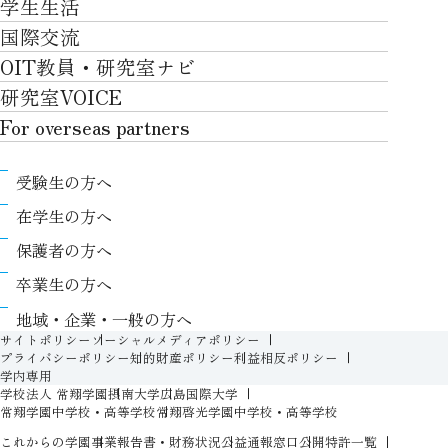
学生生活
社会・地域・高大連携
就職・キャリアTOP
卒業時質保証を担う独自の教育システム
産官学連携
情報科学部
国際交流
川上村での取り組み
学生生活TOP
就職サポート
自律学修
知的財産学部
OIT教員・研究室ナビ
国際交流TOP
アクセス
キャンパスライフ
キャリア形成
学習支援
工学研究科
研究室VOICE
グローバルな人材育成
ポリシー/コンプライアンス
課外活動
インターンシップ
リカレント教育プログラム
ロボティクス＆デザイン工学研究科
For overseas partners
国際交流プログラムについて
卒業生VOICE
学費
高大接続
情報科学研究科
For overseas partnersTOP
国際交流プログラムのサポート体制等
奨学金
教職課程
受験生の方へ
知的財産専門職大学院
About
キャンパス内での国際交流
生活支援
教育センター
在学生の方へ
Research
国際交流センター
情報センター
履修、授業、試験について
保護者の方へ
International (Exchange students / Overseas
協定校
証明書発行について（在学生向け）
シラバス
卒業生の方へ
partners)
LLC
保健室
FD活動
地域・企業・一般の方へ
Contact
For foreigners
学生生活に関する相談窓口
サイトポリシー
ソーシャルメディアポリシー
教務事項に関するQ&A
プライバシーポリシー
知的財産ポリシー
利益相反ポリシー
学生相談室
学内専用
入学準備プログラム
学校法人 常翔学園
摂南大学
広島国際大学
障がいのある学生への支援（合理的配慮）
新入生特設ページ
常翔学園中学校・高等学校
常翔啓光学園中学校・高等学校
人権侵害防止への取り組み
これからの学園
事業報告書・財務状況
公益通報窓口
公開特許一覧
オープン教育リソース（OIT OER）