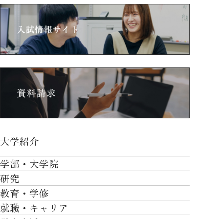
大学紹介
大学紹介TOP
学部・大学院
OVER THE LIMIT
研究
学部・大学院TOP
大学について
教育・学修
研究TOP
工学部
就職・キャリア
施設一覧
教育・学修TOP
研究について
ロボティクス＆デザイン工学部