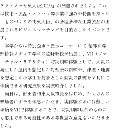
テクノメッセ東大阪2019」が開催されました。これ
は技術・製品・ノウハウ等事業に強みや特徴を持った
「ものづくりの街東大阪」の多種多様な工業製品が出
展されるビジネスマッチングを目的としたイベントで
す。
本学からは特別企画・展示コーナーにて 情報科学
部情報メディア学科の佐野教授が出展し、VR（ヴァ
ーチャル・リアリティ）防災訓練体験として、火災の
発生した屋内を想定した対処法の訓練や、津波・地震
を想定した小学生を対象とした防災の訓練をＶＲにて
体験できる研究成果を実演紹介しました。
当日は、野田義和東大阪市長をはじめ、たくさんの
来場者にデモを体感いただき、実体験するには難しい
環境をVRで体験することで、防災訓練以外のものに
も応用できる可能性がある等貴重な意見もいただきま
した。