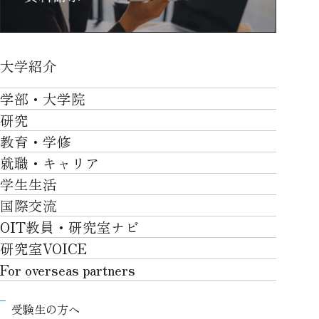
大学紹介
大学紹介TOP
学部・大学院
OVER THE LIMIT
研究
学部・大学院TOP
大学について
教育・学修
研究TOP
工学部
就職・キャリア
施設一覧
教育・学修TOP
研究について
ロボティクス＆デザイン工学部
学生生活
社会・地域・高大連携
就職・キャリアTOP
卒業時質保証を担う独自の教育システム
産官学連携
情報科学部
国際交流
川上村での取り組み
学生生活TOP
就職サポート
自律学修
知的財産学部
OIT教員・研究室ナビ
国際交流TOP
アクセス
キャンパスライフ
キャリア形成
学習支援
工学研究科
研究室VOICE
グローバルな人材育成
ポリシー/コンプライアンス
課外活動
インターンシップ
リカレント教育プログラム
ロボティクス＆デザイン工学研究科
For overseas partners
国際交流プログラムについて
卒業生VOICE
学費
高大接続
情報科学研究科
For overseas partnersTOP
国際交流プログラムのサポート体制等
奨学金
教職課程
受験生の方へ
知的財産専門職大学院
About