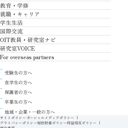
大学について
教育・学修
研究TOP
工学部
就職・キャリア
施設一覧
教育・学修TOP
研究について
ロボティクス＆デザイン工学部
学生生活
社会・地域・高大連携
就職・キャリアTOP
卒業時質保証を担う独自の教育システム
産官学連携
情報科学部
国際交流
川上村での取り組み
学生生活TOP
就職サポート
自律学修
知的財産学部
OIT教員・研究室ナビ
国際交流TOP
アクセス
キャンパスライフ
キャリア形成
学習支援
工学研究科
研究室VOICE
グローバルな人材育成
ポリシー/コンプライアンス
課外活動
インターンシップ
リカレント教育プログラム
ロボティクス＆デザイン工学研究科
For overseas partners
国際交流プログラムについて
卒業生VOICE
学費
高大接続
情報科学研究科
For overseas partnersTOP
国際交流プログラムのサポート体制等
奨学金
教職課程
受験生の方へ
知的財産専門職大学院
About
キャンパス内での国際交流
生活支援
教育センター
在学生の方へ
Research
国際交流センター
情報センター
履修、授業、試験について
保護者の方へ
International (Exchange students / Overseas
協定校
証明書発行について（在学生向け）
シラバス
卒業生の方へ
partners)
LLC
保健室
FD活動
地域・企業・一般の方へ
Contact
For foreigners
学生生活に関する相談窓口
サイトポリシー
ソーシャルメディアポリシー
教務事項に関するQ&A
プライバシーポリシー
知的財産ポリシー
利益相反ポリシー
学生相談室
学内専用