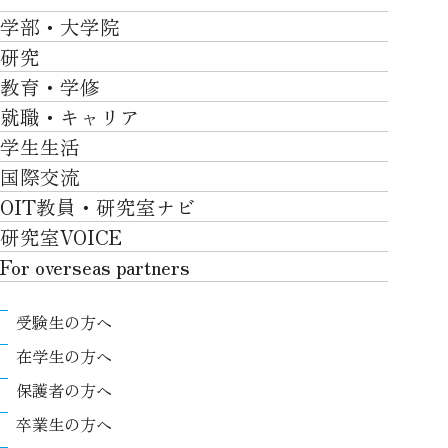
大学紹介TOP
学部・大学院
OVER THE LIMIT
研究
学部・大学院TOP
大学について
教育・学修
研究TOP
工学部
就職・キャリア
施設一覧
教育・学修TOP
研究について
ロボティクス＆デザイン工学部
学生生活
社会・地域・高大連携
就職・キャリアTOP
卒業時質保証を担う独自の教育システム
産官学連携
情報科学部
国際交流
川上村での取り組み
学生生活TOP
就職サポート
自律学修
知的財産学部
OIT教員・研究室ナビ
国際交流TOP
アクセス
キャンパスライフ
キャリア形成
学習支援
工学研究科
研究室VOICE
グローバルな人材育成
ポリシー/コンプライアンス
課外活動
インターンシップ
リカレント教育プログラム
ロボティクス＆デザイン工学研究科
For overseas partners
国際交流プログラムについて
卒業生VOICE
学費
高大接続
情報科学研究科
For overseas partnersTOP
国際交流プログラムのサポート体制等
奨学金
教職課程
受験生の方へ
知的財産専門職大学院
About
キャンパス内での国際交流
生活支援
教育センター
在学生の方へ
Research
国際交流センター
情報センター
履修、授業、試験について
保護者の方へ
International (Exchange students / Overseas
協定校
証明書発行について（在学生向け）
シラバス
卒業生の方へ
partners)
LLC
保健室