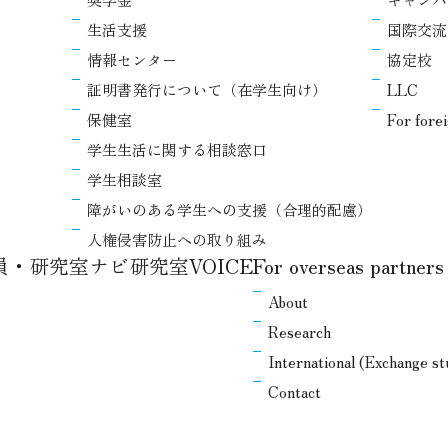
生活支援
国際交流
情報センター
協定校
証明書発行について（在学生向け）
LLC
保健室
For fore
学生生活に関する相談窓口
学生相談室
障がいのある学生への支援（合理的配慮）
人権侵害防止への取り組み
教員・研究室ナビ
研究室VOICE
For overseas partners
About
Research
International (Exchange s
Contact