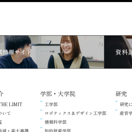
介
学部・大学院
研究
THE LIMIT
工学部
研究
ついて
ロボティクス＆デザイン工学部
産官
覧
情報科学部
地域・高大連携
知的財産学部