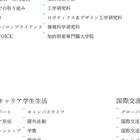
での取り組み
工学研究科
ス
ロボティクス＆デザイン工学研究科
ー/コンプライアンス
情報科学研究科
OICE
知的財産専門職大学院
キャリア
学生生活
国際交
ポート
キャンパスライフ
グローバ
ア形成
課外活動
国際交流
ーンシップ
学費
国際交流
奨学金
キャンパ