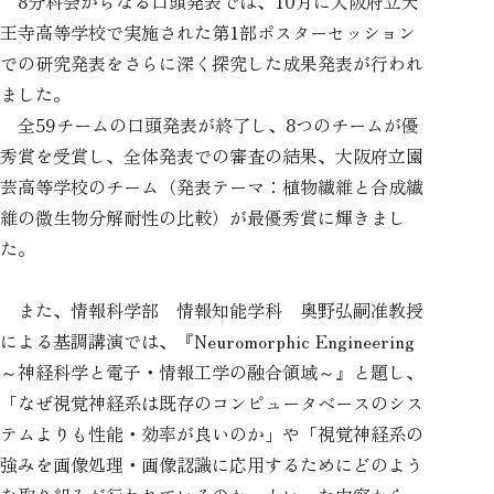
8分科会からなる口頭発表では、10月に大阪府立天
王寺高等学校で実施された第1部ポスターセッション
での研究発表をさらに深く探究した成果発表が行われ
ました。
全59チームの口頭発表が終了し、8つのチームが優
秀賞を受賞し、全体発表での審査の結果、大阪府立園
芸高等学校のチーム（発表テーマ：植物繊維と合成繊
維の微生物分解耐性の比較）が最優秀賞に輝きまし
た。
また、情報科学部 情報知能学科 奥野弘嗣准教授
による基調講演では、『Neuromorphic Engineering
～神経科学と電子・情報工学の融合領域～』と題し、
「なぜ視覚神経系は既存のコンピュータベースのシス
テムよりも性能・効率が良いのか」や「視覚神経系の
強みを画像処理・画像認識に応用するためにどのよう