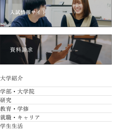
大学紹介
大学紹介TOP
学部・大学院
OVER THE LIMIT
研究
学部・大学院TOP
大学について
教育・学修
研究TOP
工学部
就職・キャリア
施設一覧
教育・学修TOP
研究について
ロボティクス＆デザイン工学部
学生生活
社会・地域・高大連携
就職・キャリアTOP
卒業時質保証を担う独自の教育システム