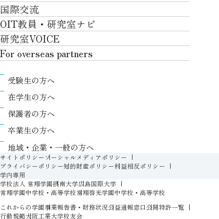
産官学連携
情報科学部
国際交流
川上村での取り組み
学生生活TOP
就職サポート
自律学修
知的財産学部
OIT教員・研究室ナビ
国際交流TOP
アクセス
キャンパスライフ
キャリア形成
学習支援
工学研究科
研究室VOICE
グローバルな人材育成
ポリシー/コンプライアンス
課外活動
インターンシップ
リカレント教育プログラム
ロボティクス＆デザイン工学研究科
For overseas partners
国際交流プログラムについて
卒業生VOICE
学費
高大接続
情報科学研究科
For overseas partnersTOP
国際交流プログラムのサポート体制等
奨学金
教職課程
受験生の方へ
知的財産専門職大学院
About
キャンパス内での国際交流
生活支援
教育センター
在学生の方へ
Research
国際交流センター
情報センター
履修、授業、試験について
保護者の方へ
International (Exchange students / Overseas
協定校
証明書発行について（在学生向け）
シラバス
卒業生の方へ
partners)
LLC
保健室
FD活動
地域・企業・一般の方へ
Contact
For foreigners
学生生活に関する相談窓口
サイトポリシー
ソーシャルメディアポリシー
教務事項に関するQ&A
プライバシーポリシー
知的財産ポリシー
利益相反ポリシー
学生相談室
学内専用
入学準備プログラム
学校法人 常翔学園
摂南大学
広島国際大学
障がいのある学生への支援（合理的配慮）
新入生特設ページ
常翔学園中学校・高等学校
常翔啓光学園中学校・高等学校
人権侵害防止への取り組み
これからの学園
事業報告書・財務状況
公益通報窓口
公開特許一覧
オープン教育リソース（OIT OER）
行動規範
大阪工業大学校友会