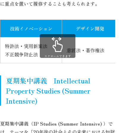
に重点を置いて履修することも考えられます。
技術イノベーション
デザイン開発
特許法・実用新案法
商標
意匠法・著作権法
不正競争防止法
不正
スクロールできます
夏期集中講義 Intellectual
Property Studies (Summer
Intensive)
夏期集中講義（IP Studies (Summer Intensive) ）で
は、テーマを「20年後の社会とその未来における知財