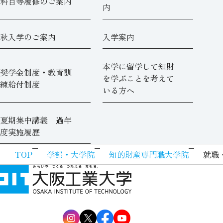
科目等履修のご案内
内
秋入学のご案内
入学案内
本学に留学して知財
奨学金制度・教育訓
を学ぶことを考えて
練給付制度
いる方へ
夏期集中講義 過年
度実施履歴
TOP
学部・大学院
知的財産専門職大学院
就職