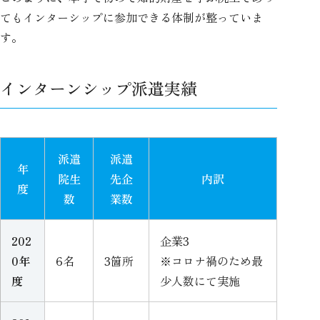
てもインターシップに参加できる体制が整っていま
す。
インターンシップ派遣実績
派遣
派遣
年
院生
先企
内訳
度
数
業数
202
企業3
0年
6名
3箇所
※コロナ禍のため最
度
少人数にて実施