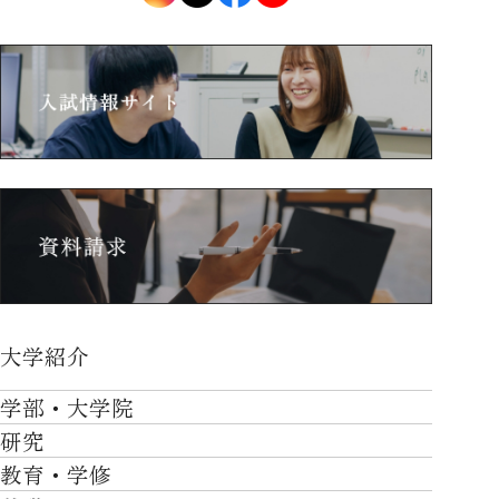
大学紹介
大学紹介TOP
学部・大学院
OVER THE LIMIT
研究
学部・大学院TOP
大学について
教育・学修
研究TOP
工学部