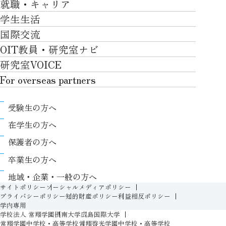
就職・キャリア
施設一覧
教育・学修TOP
研究について
ロボティクス＆デザイン工学部
学生生活
社会・地域・高大連携
就職・キャリアTOP
卒業時質保証を担う独自の教育システム
産官学連携
情報科学部
国際交流
川上村での取り組み
学生生活TOP
就職サポート
自律学修
知的財産学部
OIT教員・研究室ナビ
国際交流TOP
アクセス
キャンパスライフ
キャリア形成
学習支援
工学研究科
研究室VOICE
グローバルな人材育成
ポリシー/コンプライアンス
課外活動
インターンシップ
リカレント教育プログラム
ロボティクス＆デザイン工学研究科
For overseas partners
国際交流プログラムについて
卒業生VOICE
学費
高大接続
情報科学研究科
For overseas partnersTOP
国際交流プログラムのサポート体制等
奨学金
教職課程
受験生の方へ
知的財産専門職大学院
About
キャンパス内での国際交流
生活支援
教育センター
在学生の方へ
Research
国際交流センター
情報センター
履修、授業、試験について
保護者の方へ
International (Exchange students / Overseas
協定校
証明書発行について（在学生向け）
シラバス
卒業生の方へ
partners)
LLC
保健室
FD活動
地域・企業・一般の方へ
Contact
For foreigners
学生生活に関する相談窓口
サイトポリシー
ソーシャルメディアポリシー
教務事項に関するQ&A
プライバシーポリシー
知的財産ポリシー
利益相反ポリシー
学生相談室
学内専用
入学準備プログラム
学校法人 常翔学園
摂南大学
広島国際大学
障がいのある学生への支援（合理的配慮）
新入生特設ページ
常翔学園中学校・高等学校
常翔啓光学園中学校・高等学校