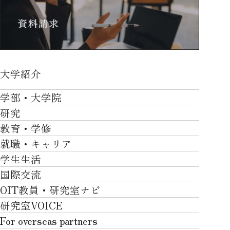
大学紹介
大学紹介TOP
学部・大学院
OVER THE LIMIT
研究
学部・大学院TOP
大学について
教育・学修
研究TOP
工学部
就職・キャリア
施設一覧
教育・学修TOP
研究について
ロボティクス＆デザイン工学部
学生生活
社会・地域・高大連携
就職・キャリアTOP
卒業時質保証を担う独自の教育システム
産官学連携
情報科学部
国際交流
川上村での取り組み
学生生活TOP
就職サポート
自律学修
知的財産学部
OIT教員・研究室ナビ
国際交流TOP
アクセス
キャンパスライフ
キャリア形成
学習支援
工学研究科
研究室VOICE
グローバルな人材育成
ポリシー/コンプライアンス
課外活動
インターンシップ
リカレント教育プログラム
ロボティクス＆デザイン工学研究科
For overseas partners
国際交流プログラムについて
卒業生VOICE
学費