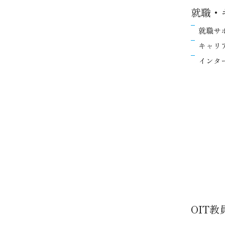
就職・
就職サ
キャリ
インタ
OIT