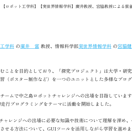
【ロボット工学科】【実世界情報学科】廣井教授、宮脇教授による雲
工学科
の
廣井 富
教授、情報科学部
実世界情報学科
の
宮脇健
むことを目的としており、「探究プロジェクト」は大学・研究
習（ポスター制作など）を一つのユニットとした多様なプログ
ームで中之島ロボットチャレンジへの出場を目指しています。その
ボットの自律走行プログラミングをテーマに活動を開始しました。
トチャレンジへの出場に必要な知識や技術について理解を深め
させる方法について、GUIツールを活用しながら学習を進めま