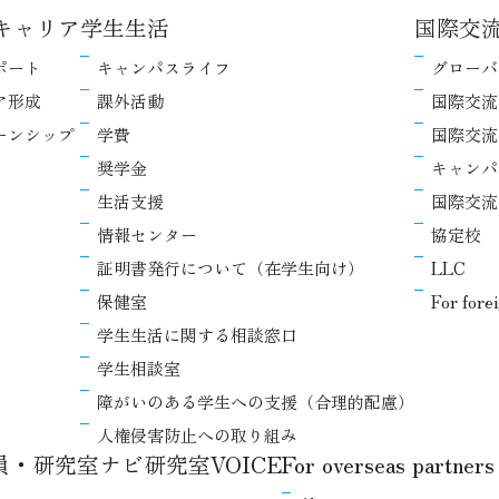
キャリア
学生生活
国際交
ポート
キャンパスライフ
グローバ
ア形成
課外活動
国際交流
ーンシップ
学費
国際交流
奨学金
キャンパ
生活支援
国際交流
情報センター
協定校
証明書発行について（在学生向け）
LLC
保健室
For fore
学生生活に関する相談窓口
学生相談室
障がいのある学生への支援（合理的配慮）
人権侵害防止への取り組み
教員・研究室ナビ
研究室VOICE
For overseas partners