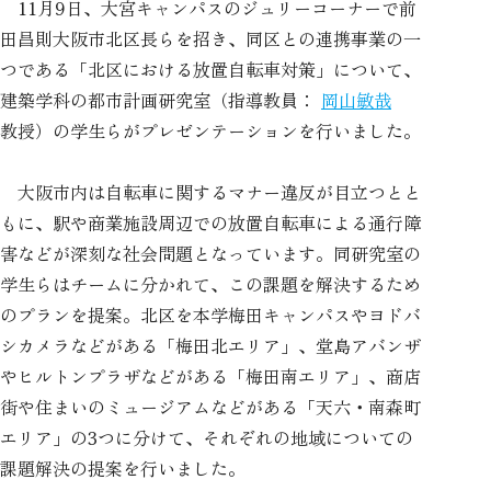
11月9日、大宮キャンパスのジュリーコーナーで前
田昌則大阪市北区長らを招き、同区との連携事業の一
つである「北区における放置自転車対策」について、
建築学科の都市計画研究室（指導教員：
岡山敏哉
教授）の学生らがプレゼンテーションを行いました。
大阪市内は自転車に関するマナー違反が目立つとと
もに、駅や商業施設周辺での放置自転車による通行障
害などが深刻な社会問題となっています。同研究室の
学生らはチームに分かれて、この課題を解決するため
のプランを提案。北区を本学梅田キャンパスやヨドバ
シカメラなどがある「梅田北エリア」、堂島アバンザ
やヒルトンプラザなどがある「梅田南エリア」、商店
街や住まいのミュージアムなどがある「天六・南森町
エリア」の3つに分けて、それぞれの地域についての
課題解決の提案を行いました。