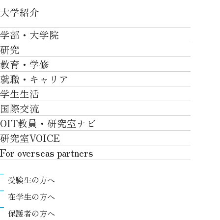
大学紹介
大学紹介TOP
学部・大学院
OVER THE LIMIT
研究
学部・大学院TOP
大学について
教育・学修
研究TOP
工学部
就職・キャリア
施設一覧
教育・学修TOP
研究について
ロボティクス＆デザイン工学部
学生生活
社会・地域・高大連携
就職・キャリアTOP
卒業時質保証を担う独自の教育システム
産官学連携
情報科学部
国際交流
川上村での取り組み
学生生活TOP
就職サポート
自律学修
知的財産学部
OIT教員・研究室ナビ
国際交流TOP
アクセス
キャンパスライフ
キャリア形成
学習支援
工学研究科
研究室VOICE
グローバルな人材育成
ポリシー/コンプライアンス
課外活動
インターンシップ
リカレント教育プログラム
ロボティクス＆デザイン工学研究科
For overseas partners
国際交流プログラムについて
卒業生VOICE
学費
高大接続
情報科学研究科
For overseas partnersTOP
国際交流プログラムのサポート体制等
奨学金
教職課程
受験生の方へ
知的財産専門職大学院
About
キャンパス内での国際交流
生活支援
教育センター
在学生の方へ
Research
国際交流センター
情報センター
履修、授業、試験について
保護者の方へ
International (Exchange students / Overseas