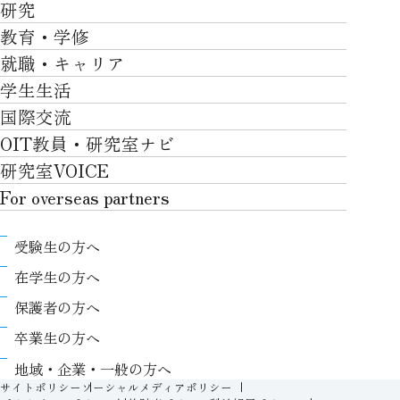
OVER THE LIMIT
研究
学部・大学院TOP
大学について
教育・学修
研究TOP
工学部
就職・キャリア
施設一覧
教育・学修TOP
研究について
ロボティクス＆デザイン工学部
学生生活
社会・地域・高大連携
就職・キャリアTOP
卒業時質保証を担う独自の教育システム
産官学連携
情報科学部
国際交流
川上村での取り組み
学生生活TOP
就職サポート
自律学修
知的財産学部
OIT教員・研究室ナビ
国際交流TOP
アクセス
キャンパスライフ
キャリア形成
学習支援
工学研究科
研究室VOICE
グローバルな人材育成
ポリシー/コンプライアンス
課外活動
インターンシップ
リカレント教育プログラム
ロボティクス＆デザイン工学研究科
For overseas partners
国際交流プログラムについて
卒業生VOICE
学費
高大接続
情報科学研究科
For overseas partnersTOP
国際交流プログラムのサポート体制等
奨学金
教職課程
受験生の方へ
知的財産専門職大学院
About
キャンパス内での国際交流
生活支援
教育センター
在学生の方へ
Research
国際交流センター
情報センター
履修、授業、試験について
保護者の方へ
International (Exchange students / Overseas
協定校
証明書発行について（在学生向け）
シラバス
卒業生の方へ
partners)
LLC
保健室
FD活動
地域・企業・一般の方へ
Contact
For foreigners
学生生活に関する相談窓口
サイトポリシー
ソーシャルメディアポリシー
教務事項に関するQ&A