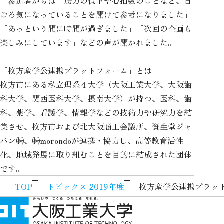
参加者からは「筋力の低下や心拍数のことなど、日
ごろ気になっていることを聞けて参考になりました」
「あっという間に時間が過ぎました」「次回の企画も
楽しみにしています」などの声が聞かれました。
「枚方産学公連携プラットフォーム」とは
枚方市にある私立理系４大学（大阪工業大学、大阪歯
科大学、関西医科大学、摂南大学）が持つ、医科、歯
科、薬学、看護学、情報学などの技術力や研究力を結
集させ、枚方市および北大阪商工会議所、資生堂ジャ
パン㈱、㈱morondoが連携・協力し、高等教育活性
化、地域発展に取り組むことを目的に結成された団体
です。
TOP
トピックス 2019年度
枚方産学公連携プラッ