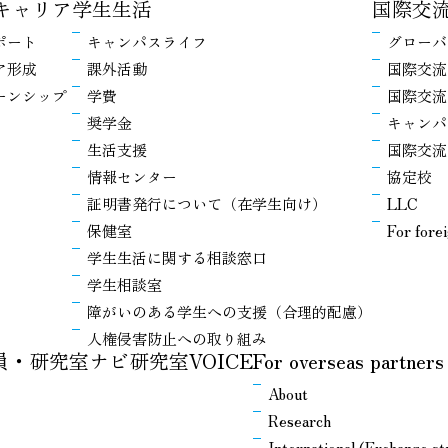
キャリア
学生生活
国際交
ポート
キャンパスライフ
グローバ
ア形成
課外活動
国際交流
ーンシップ
学費
国際交流
奨学金
キャンパ
生活支援
国際交流
情報センター
協定校
証明書発行について（在学生向け）
LLC
保健室
For fore
学生生活に関する相談窓口
学生相談室
障がいのある学生への支援（合理的配慮）
人権侵害防止への取り組み
教員・研究室ナビ
研究室VOICE
For overseas partners
About
Research
International (Exchange s