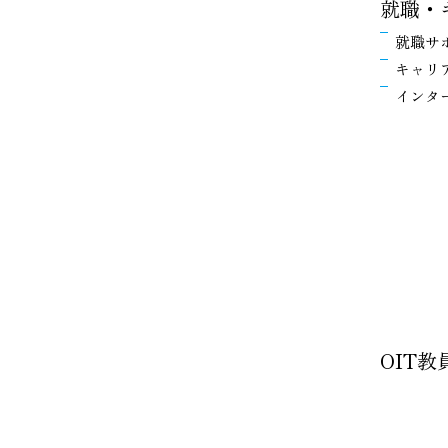
就職・
就職サ
キャリ
インタ
OIT