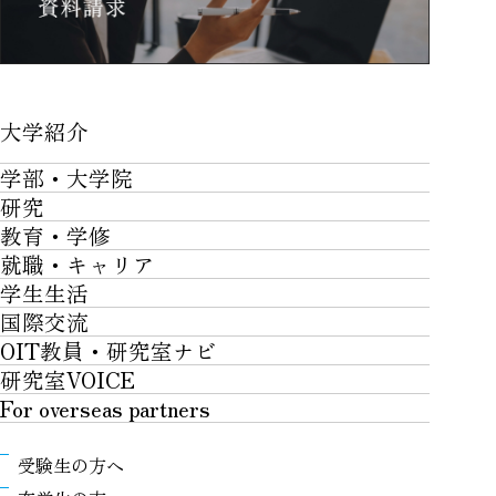
大学紹介
大学紹介TOP
学部・大学院
OVER THE LIMIT
研究
学部・大学院TOP
大学について
教育・学修
研究TOP
工学部
就職・キャリア
施設一覧
教育・学修TOP
研究について
ロボティクス＆デザイン工学部
学生生活
社会・地域・高大連携
就職・キャリアTOP
卒業時質保証を担う独自の教育システム
産官学連携
情報科学部
国際交流
川上村での取り組み
学生生活TOP
就職サポート
自律学修
知的財産学部
OIT教員・研究室ナビ
国際交流TOP
アクセス
キャンパスライフ
キャリア形成
学習支援
工学研究科
研究室VOICE
グローバルな人材育成
ポリシー/コンプライアンス
課外活動
インターンシップ
リカレント教育プログラム
For overseas partners
ロボティクス＆デザイン工学研究科
国際交流プログラムについて
卒業生VOICE
学費
高大接続
情報科学研究科
For overseas partnersTOP
国際交流プログラムのサポート体制等
奨学金
教職課程
受験生の方へ
知的財産専門職大学院
About
キャンパス内での国際交流
生活支援