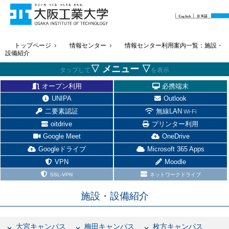
English
日本語
トップページ
情報センター
情報センター利用案内一覧：施設・
設備紹介
▽ メニュー ▽
タップして
を表示
オープン利用
必携端末
UNIPA
Outlook
二要素認証
無線LAN
Wi-Fi
oitdrive
プリンター利用
Google Meet
OneDrive
Googleドライブ
Microsoft 365 Apps
VPN
Moodle
SSL-VPN
ネットワークドライブ
施設・設備紹介
大宮キャンパス
梅田キャンパス
枚方キャンパス