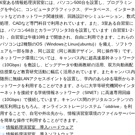
6室ある情報処理演習室には、パソコン500台を設置し、プログラミン
グを中心に、コンピュータグラフィックス、データベース、インターネ
ットなどのネットワーク関連技術、回路設計やシミュレーション、数式
処理、CADなど専門科目で利用されています。また、3室ある自習室に
は、パソコン64台とカラープリンタ3台を設置しています（自習室1･2･
3）。自習室は午後10時まで開放され、自由に利用できます。これらの
パソコンは2種類のOS（WindowsとLinux(ubuntu)）を備え、ソフトウ
ェアも一部を除き、同じ設定（同じ画面デザイン、同じ操作等）です。
ネットワーク環境については、キャンパス内に超高速基幹ネットワーク
（10Gbps）を敷設し、ビッグデータや動画教材の活用、双方向動画配
信授業など教育研究活動に幅広く活用されています。またキャンパス内
随所に無線LANアクセスポイントを設置し、学内のあらゆる場所からネ
ットワークを利用することができます。さらに大学等研究機関やインタ
ーネットを接続する学術情報ネットワーク（SINET）に高速専用回線
（10Gbps）で接続しています。キャンパス間のデジタルコンテンツの
相互利用はもちろん、オンラインストレージシステム「oitdrive」を利
用することで、自宅や外出先から、情報演習室環境のファイルサーバー
を簡単な操作で利用することができます。
情報処理演習室 導入ハードウェア
情報処理演習室 導入ソフトウェア