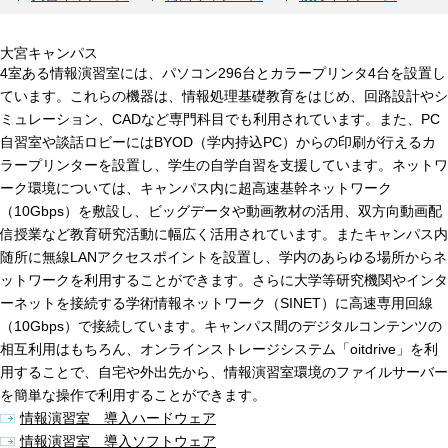
大宮キャンパス
4室ある情報演習室には、パソコン296台とカラープリンタ4台を設置し
ています。これらの機器は、情報処理基礎教育をはじめ、回路設計やシ
ミュレーション、CADなど専門科目でも利用されています。また、PC
自習室や談話ロビーにはBYOD（学内持込PC）からの印刷が行えるカ
ラープリンターを設置し、学生の自学自習を支援しています。ネットワ
ーク環境については、キャンパス内に超高速基幹ネットワーク
（10Gbps）を敷設し、ビッグデータや動画教材の活用、双方向動画配
信授業など教育研究活動に幅広く活用されています。またキャンパス内
随所に無線LANアクセスポイントを設置し、学内のあらゆる場所からネ
ットワークを利用することができます。さらに大学等研究機関やインタ
ーネットを接続する学術情報ネットワーク（SINET）に高速専用回線
（10Gbps）で接続しています。キャンパス間のデジタルコンテンツの
相互利用はもちろん、オンラインストレージシステム「oitdrive」を利
用することで、自宅や外出先から、情報演習室環境のファイルサーバー
を簡単な操作で利用することができます。
情報演習室 導入ハードウェア
情報演習室 導入ソフトウェア