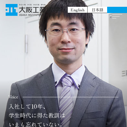
English
日本語
Voice
入社して10年、
学生時代に得た教訓は
いまも忘れていない。