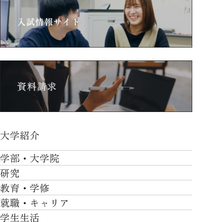
大学紹介
大学紹介TOP
学部・大学院
OVER THE LIMIT
研究
学部・大学院TOP
大学について
教育・学修
研究TOP
工学部
就職・キャリア
施設一覧
教育・学修TOP
研究について
ロボティクス＆デザイン工学部
学生生活
社会・地域・高大連携
就職・キャリアTOP
卒業時質保証を担う独自の教育システム