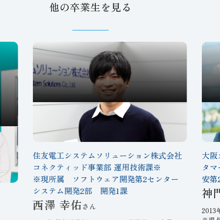
他の卒業生を見る
住友電工システムソリューション株式会社
大阪
Voice
Vo
コネクティッド事業部 運用技術課※
タマ
チームリーダーとして
※現所属 ソフトウェア開発第2センター
安第
クラウドサービスの保守・管理
システム開発2部 開発1課
神
目的のためにゼロから調べ、
西澤 幸佑
201
試行錯誤を繰り返して学んできた
活
※現 