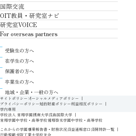
産官学連携
情報科学部
国際交流
川上村での取り組み
学生生活TOP
就職サポート
自律学修
知的財産学部
OIT教員・研究室ナビ
国際交流TOP
アクセス
キャンパスライフ
キャリア形成
学習支援
工学研究科
研究室VOICE
グローバルな人材育成
ポリシー/コンプライアンス
課外活動
インターンシップ
リカレント教育プログラム
ロボティクス＆デザイン工学研究科
For overseas partners
国際交流プログラムについて
卒業生VOICE
学費
高大接続
情報科学研究科
For overseas partnersTOP
国際交流プログラムのサポート体制等
奨学金
教職課程
受験生の方へ
知的財産専門職大学院
About
キャンパス内での国際交流
生活支援
教育センター
在学生の方へ
Research
国際交流センター
情報センター
履修、授業、試験について
保護者の方へ
International (Exchange students / Overseas
協定校
証明書発行について（在学生向け）
シラバス
卒業生の方へ
partners)
LLC
保健室
FD活動
地域・企業・一般の方へ
Contact
For foreigners
学生生活に関する相談窓口
サイトポリシー
ソーシャルメディアポリシー
教務事項に関するQ&A
プライバシーポリシー
知的財産ポリシー
利益相反ポリシー
学生相談室
学内専用
入学準備プログラム
学校法人 常翔学園
摂南大学
広島国際大学
障がいのある学生への支援（合理的配慮）
新入生特設ページ
常翔学園中学校・高等学校
常翔啓光学園中学校・高等学校
人権侵害防止への取り組み
これからの学園
事業報告書・財務状況
公益通報窓口
公開特許一覧
オープン教育リソース（OIT OER）
行動規範
大阪工業大学校友会