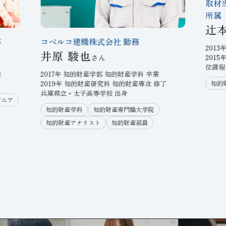
取材
所属
辻
務
コベルコ建機株式会社 勤務
201
井原 駿也
201
位課程
業
2017年 知的財産学部 知的財産学科 卒業
知的
2019年 知的財産研究科 知的財産専攻 修了
兵庫県立・太子高等学校 出身
ジニア
知的財産学科
知的財産専門職大学院
知的財産アナリスト
知的財産部員