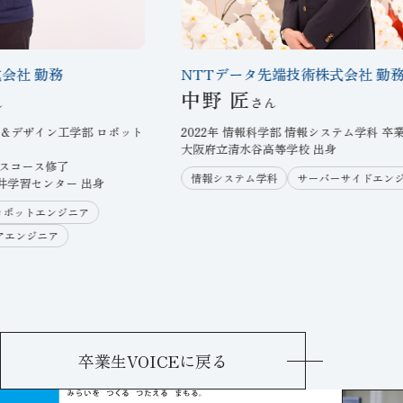
会社 勤務
NTTデータ先端技術株式会社 勤
中野 匠
クス＆デザイン工学部 ロボット
2022年 情報科学部 情報システム学科 卒
大阪府立清水谷高等学校 出身
クスコース修了
情報システム学科
サーバーサイドエン
井学習センター 出身
ロボットエンジニア
アエンジニア
卒業生VOICEに戻る