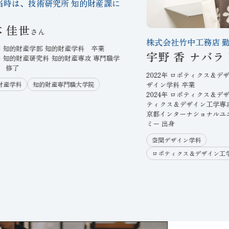
当時は、技術研究所 知的財産課に
本 佳世
株式会社竹中工務店 
3年 知的財産学部 知的財産学科 卒業
宇野 香 ナバラ
5年 知的財産研究科 知的財産専攻 専門職学
 修了
2022年 ロボティクス＆
財産学科
知的財産専門職大学院
ザイン学科 卒業
2024年 ロボティクス＆デ
ティクス＆デザイン工学専
京都インターナショナルユ
ミー 出身
空間デザイン学科
ロボティクス＆デザイン工