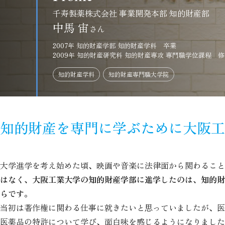
千寿製薬株式会社 事業開発本部 知的財産部
中馬 宙
2007年 知的財産学部 知的財産学科 卒業
2009年 知的財産研究科 知的財産専攻 専門職学位課程 
知的財産学科
知的財産専門職大学院
知的財産を専門に学ぶために大阪工
大学進学を考え始めた頃、映画や音楽に法律面から関わること
はなく、大阪工業大学の知的財産学部に進学したのは、知的財
らです。
当初は著作権に関わる仕事に就きたいと思っていましたが、医
医薬品の特許について学び、面白味を感じるようになりました