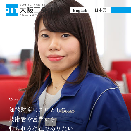
English
日本語
Voice
知的財産のプロとして
技術者や営業から
頼られる存在でありたい