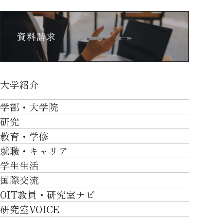
大学紹介
大学紹介TOP
学部・大学院
OVER THE LIMIT
研究
学部・大学院TOP
大学について
教育・学修
研究TOP
工学部
就職・キャリア
施設一覧
教育・学修TOP
研究について
ロボティクス＆デザイン工学部
学生生活
社会・地域・高大連携
就職・キャリアTOP
卒業時質保証を担う独自の教育システム
産官学連携
情報科学部
国際交流
川上村での取り組み
学生生活TOP
就職サポート
自律学修
知的財産学部
OIT教員・研究室ナビ
国際交流TOP
アクセス
キャンパスライフ
キャリア形成
学習支援
工学研究科
研究室VOICE
グローバルな人材育成
ポリシー/コンプライアンス
課外活動
インターンシップ
リカレント教育プログラム