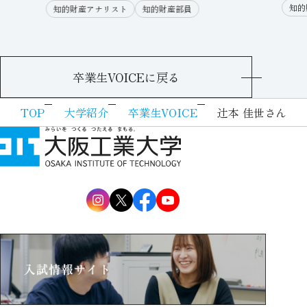
知的
知的財産アナリスト
知的財産部員
卒業生VOICEに戻る
TOP
大学紹介
卒業生VOICE
辻󠄀本 佳世さん