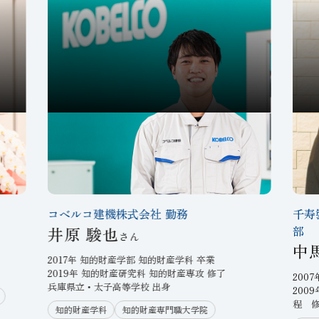
コベルコ建機株式会社 勤務
千寿
Voice
Vo
井原 駿也
部
手
「守り」と「攻め」の知的財産活
中
動で、
2017年 知的財産学部 知的財産学科 卒業
2019年 知的財産研究科 知的財産専攻 修了
。
企業の競争力を高める。
200
兵庫県立・太子高等学校 出身
200
程 
知的財産学科
知的財産専門職大学院